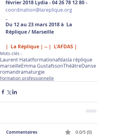
février 2018 Lydia - 04 26 78 12 80 -
coordination@lareplique.org
_
Du 12 au 23 mars 2018 à  La 
Réplique / Marseille
| 
 La Réplique 
| -- 
| 
L'AFDAS 
|
Mots-clés :
Laurent Hatat
formation
afdas
la réplique
marseille
Emma Gustafsson
Théâtre
Danse
roman
dramaturgie
Formation professionnelle
Commentaires
0.0/5 (0)