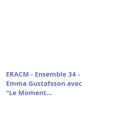
de la fondation Stin 'Akri
ERACM - Ensemble 34 -
Emma Gustafsson avec
"Le Moment
psychologique" de
Nicolas Doutey.