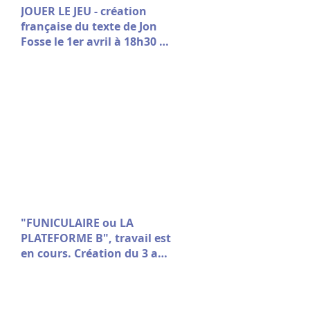
JOUER LE JEU - création
française du texte de Jon
Fosse le 1er avril à 18h30 à
la Comédie de Picardie
"FUNICULAIRE ou LA
PLATEFORME B", travail est
en cours. Création du 3 au
7 mars au Théâtre Vitez -
Aix en Provence