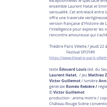
exceptionnelles le spectacle em
ensemble Laurent Hatat et Emma G
sensualité. Cet entrelacé entre 
offre une traversée vertigineuse
version française d'Histoire de La
l'intelligence pour explorer les 
rencontre amoureuse qui s'achèv
Théâtre Paris Villette / jeudi 22 à 20h0
                  Festival SPOT#9
https://www.theatre-paris-villett
texte 
Édouard Louis
 (éd. du Se
Laurent Hatat
,  / jeu 
Mathias Z
Victor Guillemot
 / lumière 
Ann
générale 
Roméo Rebière / 
régie
© 
Victor Guillemot
production : anima motrix / cop
Château-Rouge-Scène conventio