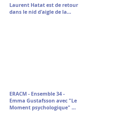
Laurent Hatat est de retour
dans le nid d'aigle de la
fondation Stin 'Akri
ERACM - Ensemble 34 -
Emma Gustafsson avec "Le
Moment psychologique" de
Nicolas Doutey.