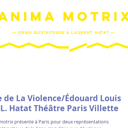
ANIMA MOTRI
— EMMA GUSTAFSSON & LAURENT HATAT —
SPECTACLES
AGENDA
L'ESPRIT DE MOUVEMENT
L'Œ
re de La Violence/Édouard Louis
L. Hatat Théâtre Paris Villette
motrix présente à Paris pour deux représentations 