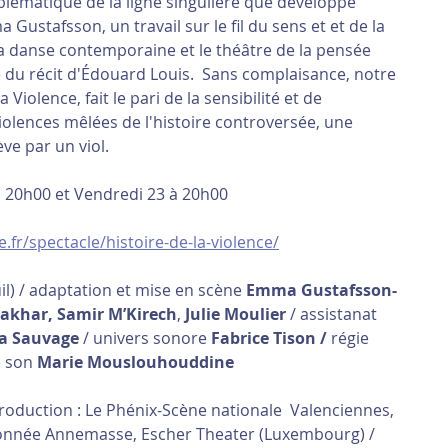
blématique de la ligne singulière que développe 
ustafsson, un travail sur le fil du sens et et de la 
la danse contemporaine et le théâtre de la pensée 
 du récit d'Édouard Louis.  Sans complaisance, notre 
 Violence, fait le pari de la sensibilité et de 
violences mêlées de l'histoire controversée, une 
e par un viol.
0 et Vendredi 23 à 20h00                                             
e.fr/spectacle/histoire-de-la-violence/
uil) / adaptation et mise en scène 
Emma Gustafsson-
akhar, Samir M’Kirech
, 
Julie Moulier
 / assistanat 
a Sauvage
 / univers sonore 
Fabrice Tison / 
régie 
 son 
Marie Mouslouhouddine
roduction : Le Phénix-Scène nationale  Valenciennes, 
nnée Annemasse, Escher Theater (Luxembourg) /