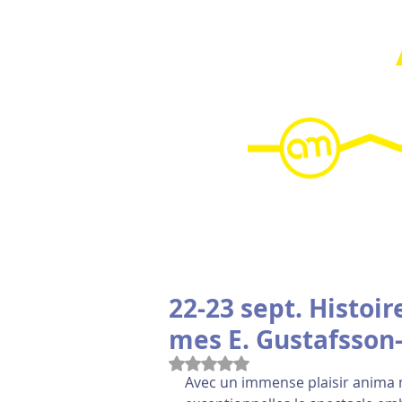
HOME
22-23 sept. Histoi
mes E. Gustafsson-
Noté NaN étoiles sur 5.
Avec un immense plaisir anima 