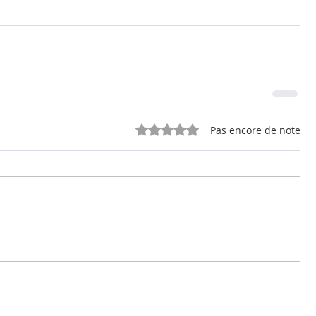
Noté 0 étoile sur 5.
Pas encore de note