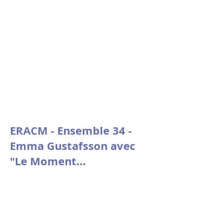
de la fondation Stin 'Akri
ERACM - Ensemble 34 -
Emma Gustafsson avec
"Le Moment
psychologique" de
Nicolas Doutey.