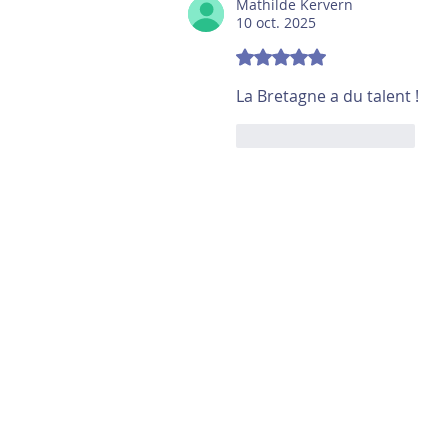
Mathilde Kervern
10 oct. 2025
Noté 5 étoiles sur 5.
La Bretagne a du talent !
J'aime
Répondre