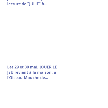
lecture de "JULIE" à
Avignon le 9 juillet à 10h30
Les 29 et 30 mai, JOUER LE
JEU revient à la maison, à
l’Oiseau-Mouche de
Roubaix.