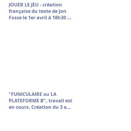
JOUER LE JEU - création
française du texte de Jon
Fosse le 1er avril à 18h30 à
la Comédie de Picardie
"FUNICULAIRE ou LA
PLATEFORME B", travail est
en cours. Création du 3 au
7 mars au Théâtre Vitez -
Aix en Provence