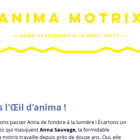
ANIMA MOTRI
— EMMA GUSTAFSSON & LAURENT HATAT —
SPECTACLES
AGENDA
L'ESPRIT DE MOUVEMENT
L'Œ
l'Œil d'anima !
sons passer Anna de l’ombre à la lumière ! Écartons un 
ues qui masquent 
Anna Sauvage,
 la formidable 
 motrix travaille depuis près de douze ans. Oui, elle 