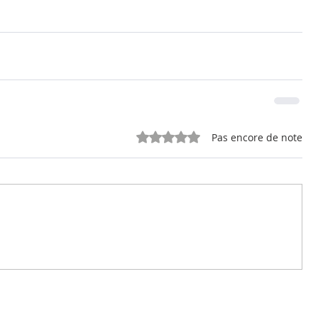
Noté 0 étoile sur 5.
Pas encore de note