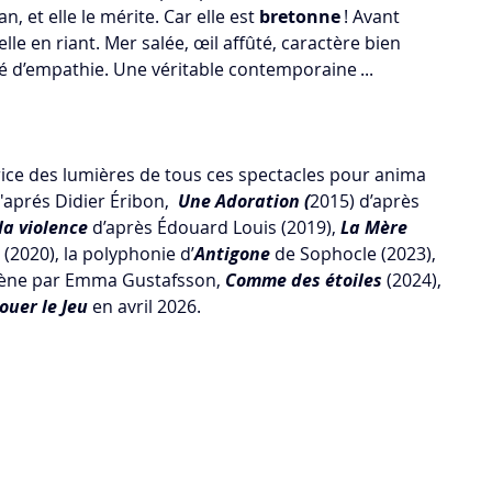
 et elle le mérite. Car elle est 
bretonne 
! Avant 
lle en riant. Mer salée, œil affûté, caractère bien 
 d’empathie. Une véritable contemporaine ... 
ice des lumières de tous ces spectacles pour anima 
'aprés Didier Éribon,  
Une Adoration (
2015) d’après 
la violence 
d’après Édouard Louis (2019), 
La Mère 
(2020), la polyphonie d’
Antigone 
de Sophocle (2023), 
scène par Emma Gustafsson, 
Comme des étoiles
 (2024), 
Jouer le Jeu 
en avril 2026.