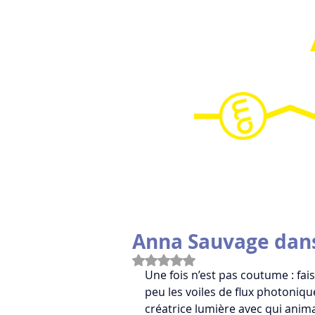
HOME
Anna Sauvage dans 
Noté NaN étoiles sur 5.
Une fois n’est pas coutume : fai
peu les voiles de flux photoniq
créatrice lumière avec qui anima