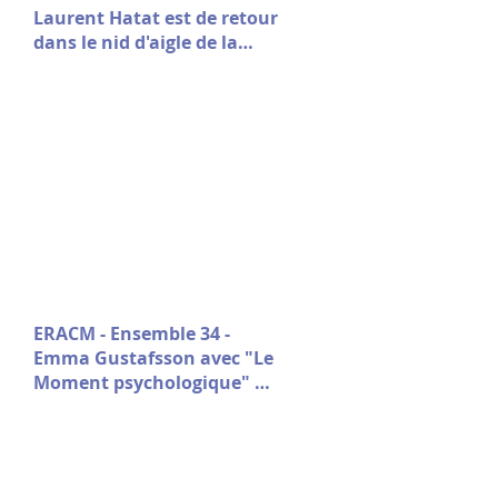
Laurent Hatat est de retour
dans le nid d'aigle de la
fondation Stin 'Akri
ERACM - Ensemble 34 -
Emma Gustafsson avec "Le
Moment psychologique" de
Nicolas Doutey.