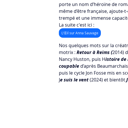
porte un nom d’héroïne de roman,
même d’être française, ajoute-t-e
trempé et une immense capacité
La suite c'est ici :
L'Œil sur Anna Sauvage
Nos quelques mots sur la créatr
motrix : 
Retour à Reims (
2014) d
Nancy Huston, puis H
istoire de 
coupable 
d’après Beaumarchais 
puis le cycle Jon Fosse mis en 
J
e suis le vent
 (2024) et bientôt 