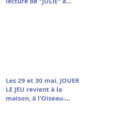
lecture de "JULIE" à
Avignon le 9 juillet à
10h30
Les 29 et 30 mai, JOUER
LE JEU revient à la
maison, à l’Oiseau-
Mouche de Roubaix.