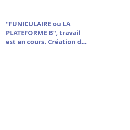
"FUNICULAIRE ou LA
PLATEFORME B", travail
est en cours. Création du
3 au 7 mars au Théâtre
Vitez - Aix en Provence
Vendredi 27 février 2026