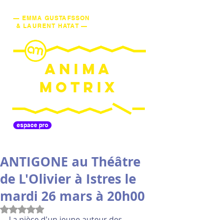
— EMMA GUSTAFSSON
& LAURENT HATAT —
ANIMA
MOTRIX
espace pro
ANTIGONE au Théâtre
de L'Olivier à Istres le
mardi 26 mars à 20h00
Noté NaN étoiles sur 5.
La pièce d'un jeune auteur des 