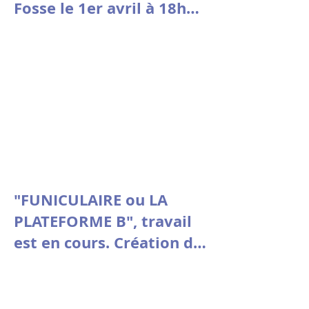
Fosse le 1er avril à 18h30
à la Comédie de Picardie
"FUNICULAIRE ou LA
PLATEFORME B", travail
est en cours. Création du
3 au 7 mars au Théâtre
Vitez - Aix en Provence