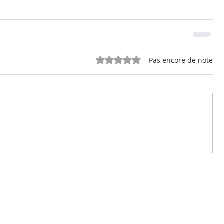
Noté 0 étoile sur 5.
Pas encore de note