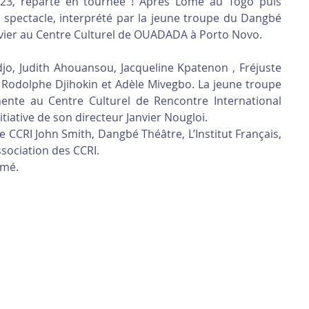
23, reparte en tournée ! Après Lomé au Togo puis 
 spectacle, interprété par la jeune troupe du Dangbé 
nvier au Centre Culturel de OUADADA à Porto Novo. 
jo, Judith Ahouansou, Jacqueline Kpatenon , Fréjuste 
odolphe Djihokin et Adèle Mivegbo. La jeune troupe 
ente au Centre Culturel de Rencontre International 
tiative de son directeur Janvier Nougloi.
CCRI John Smith, Dangbé Théâtre, L’Institut Français, 
ssociation des CCRI. 
omé.