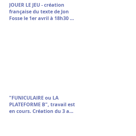
JOUER LE JEU - création
française du texte de Jon
Fosse le 1er avril à 18h30 à
la Comédie de Picardie
"FUNICULAIRE ou LA
PLATEFORME B", travail est
en cours. Création du 3 au
7 mars au Théâtre Vitez -
Aix en Provence