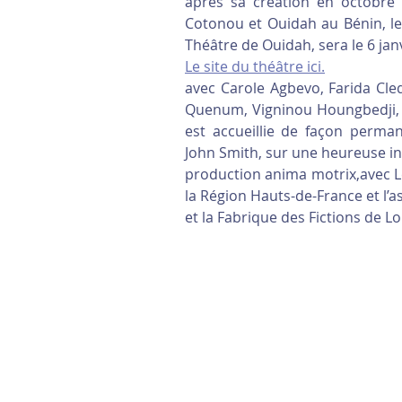
après sa création en octobre 
Cotonou et Ouidah au Bénin, le
Théâtre de Ouidah, sera le 6 ja
Le site du théâtre ici.
avec Carole Agbevo, Farida Cled
Quenum, Vigninou Houngbedji, R
est accueillie de façon perman
John Smith, sur une heureuse ini
production anima motrix,avec Le 
la Région Hauts-de-France et l’a
et la Fabrique des Fictions de L