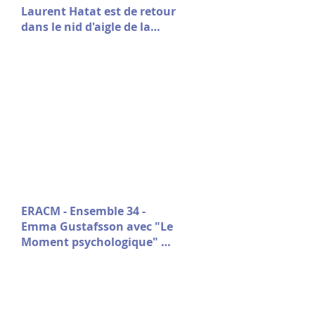
Laurent Hatat est de retour
dans le nid d'aigle de la
fondation Stin 'Akri
ERACM - Ensemble 34 -
Emma Gustafsson avec "Le
Moment psychologique" de
Nicolas Doutey.