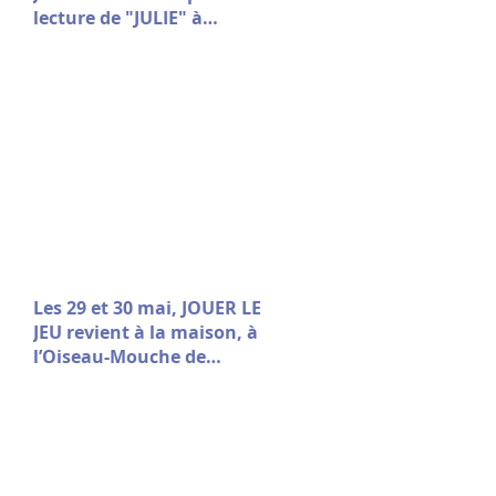
lecture de "JULIE" à
Avignon le 9 juillet à 10h30
Les 29 et 30 mai, JOUER LE
JEU revient à la maison, à
l’Oiseau-Mouche de
Roubaix.