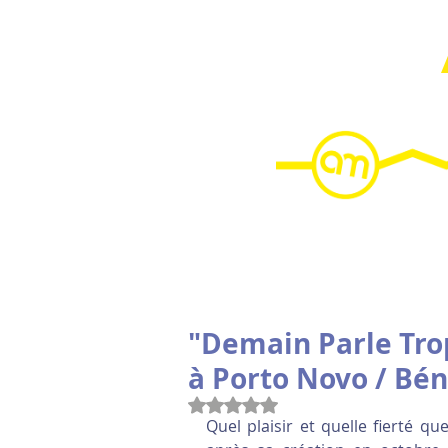
HOME
"Demain Parle Trop
à Porto Novo / Bén
Noté NaN étoiles sur 5.
Quel plaisir et quelle fierté 