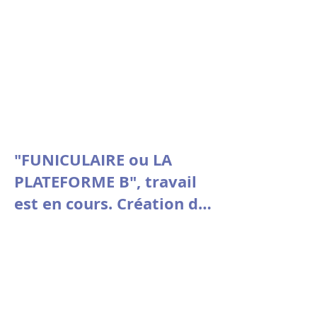
"FUNICULAIRE ou LA
PLATEFORME B", travail
est en cours. Création du
3 au 7 mars au Théâtre
Vitez - Aix en Provence