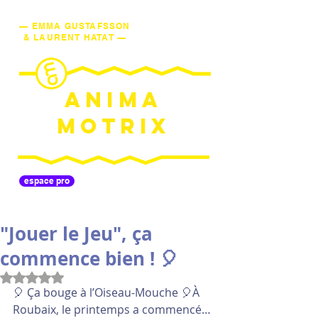
— EMMA GUSTAFSSON
& LAURENT HATAT —
ANIMA
MOTRIX
espace pro
"Jouer le Jeu", ça
commence bien ! 🎈
Noté NaN étoiles sur 5.
🎈 Ça bouge à l’Oiseau-Mouche 🎈À 
Roubaix, le printemps a commencé… 