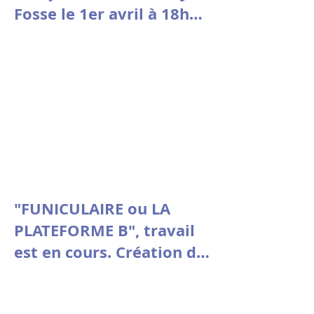
Fosse le 1er avril à 18h30
à la Comédie de Picardie
"FUNICULAIRE ou LA
PLATEFORME B", travail
est en cours. Création du
3 au 7 mars au Théâtre
Vitez - Aix en Provence