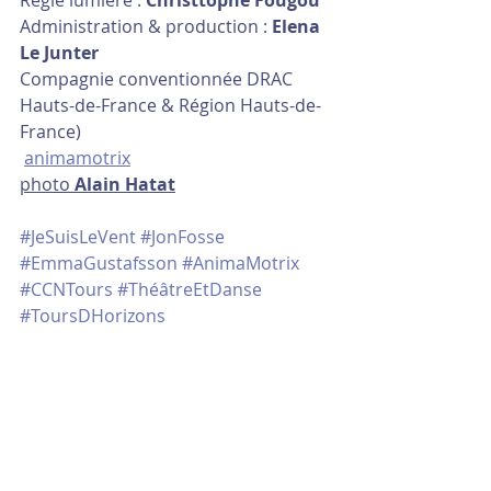
Régie lumière : 
Christtophe Fougou 
Administration & production : 
Elena 
Le Junter
Compagnie conventionnée DRAC 
Hauts-de-France & Région Hauts-de-
France)
animamotrix
photo 
Alain Hatat
#JeSuisLeVent
#JonFosse
#EmmaGustafsson
#AnimaMotrix
#CCNTours
#ThéâtreEtDanse
#ToursDHorizons