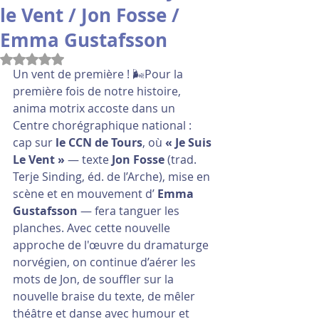
le Vent / Jon Fosse /
Emma Gustafsson
Noté NaN étoiles sur 5.
Un vent de première ! 🌬️Pour la 
première fois de notre histoire, 
anima motrix accoste dans un 
Centre chorégraphique national : 
cap sur 
le CCN de Tours
, où 
« Je Suis 
Le Vent »
 — texte 
Jon Fosse
 (trad. 
Terje Sinding, éd. de l’Arche), mise en 
scène et en mouvement d’ 
Emma 
Gustafsson
 — fera tanguer les 
planches. Avec cette nouvelle 
approche de l'œuvre du dramaturge 
norvégien, on continue d’aérer les 
mots de Jon, de souffler sur la 
nouvelle braise du texte, de mêler 
théâtre et danse avec humour et 