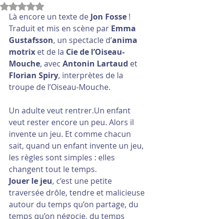
Noté NaN étoiles sur 5.
Là encore un texte de 
Jon Fosse
 ! 
Traduit et mis en scène par 
Emma 
Gustafsson
, un spectacle d’
anima 
motrix
 et de la 
Cie de l’Oiseau-
Mouche
, avec 
Antonin Lartaud
 et 
Florian Spiry
, interprètes de la 
troupe de l’Oiseau-Mouche.
Un adulte veut rentrer.Un enfant 
veut rester encore un peu. Alors il 
invente un jeu. Et comme chacun 
sait, quand un enfant invente un jeu, 
les règles sont simples : elles 
changent tout le temps.
Jouer le jeu
, c’est une petite 
traversée drôle, tendre et malicieuse 
autour du temps qu’on partage, du 
temps qu’on négocie, du temps 