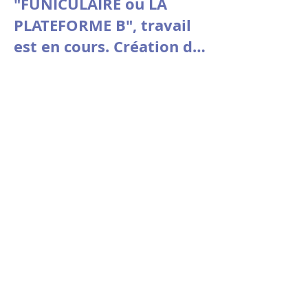
"FUNICULAIRE ou LA
PLATEFORME B", travail
est en cours. Création du
3 au 7 mars au Théâtre
Vitez - Aix en Provence
Vendredi 27 février 2026
à 15h au théâtre de
l’Oiseau-Mouche à
Roubaix, "Jouer le