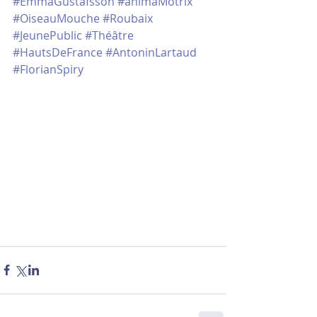
#EmmaGustafsson
#animaMotrix
#OiseauMouche
#Roubaix
#JeunePublic
#Théâtre
#HautsDeFrance
#AntoninLartaud
#FlorianSpiry