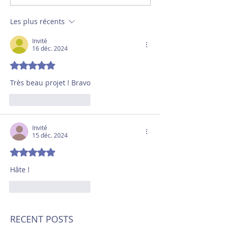
Les plus récents
Invité
16 déc. 2024
Noté 5 étoiles sur 5.
Très beau projet ! Bravo
J'aime
Répondre
Invité
15 déc. 2024
Noté 5 étoiles sur 5.
Hâte !
J'aime
Répondre
RECENT POSTS