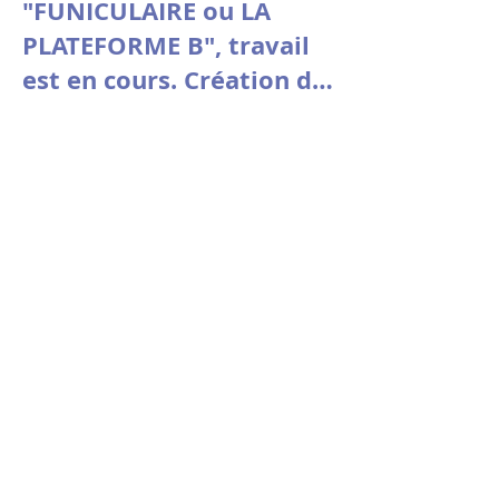
"FUNICULAIRE ou LA
PLATEFORME B", travail
est en cours. Création du
3 au 7 mars au Théâtre
Vitez - Aix en Provence
Vendredi 27 février 2026
à 15h au théâtre de
l’Oiseau-Mouche à
Roubaix, "Jouer le