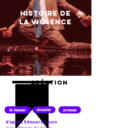
histoire
de
la violence
création
2020
le teaser
dossier
presse
d’après Édouard Louis
aux Éditions du Seuil