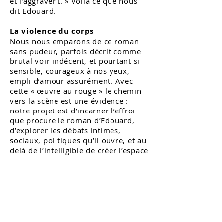
et l’aggravent. » Voilà ce que nous
dit Edouard.
La violence du corps
Nous nous emparons de ce roman
sans pudeur, parfois décrit comme
brutal voir indécent, et pourtant si
sensible, courageux à nos yeux,
empli d’amour assurément. Avec
cette « œuvre au rouge » le chemin
vers la scène est une évidence :
notre projet est d’incarner l’effroi
que procure le roman d’Edouard,
d’explorer les débats intimes,
sociaux, politiques qu’il ouvre, et au
delà de l’intelligible de créer l’espace
où les corps parlent, dans toute leur
splendeur, dans toute leur violence.
C’est un théâtre charnel, qui sait
quitter le langage, les mots pour
retrouver une puissance des corps
que nous souhaitons.