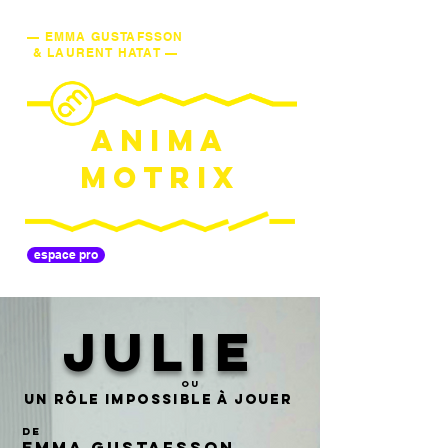
— EMMA GUSTAFSSON
& LAURENT HATAT —
ANIMA
MOTRIX
espace pro
JULIE
ou
Un Rôle impossible à jouer
de
Emma Gustafsson