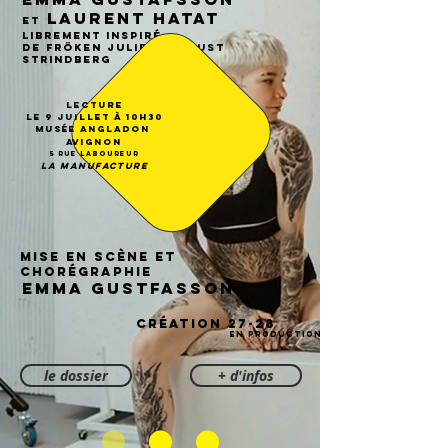
Laurent Hatat
et
librement inspiré
de Fröken Julie d’August
Strindberg
Lecture
le 9 Juillet à 10h30
Musée Angladon
Avignon
5 rue Laboureur
LA MANUFACTURE
mise en scène et
chorégraphie
EMMA GUSTFASSON
CRÉATION 27-28
EN PRODUCTION
le dossier
+ d'infos