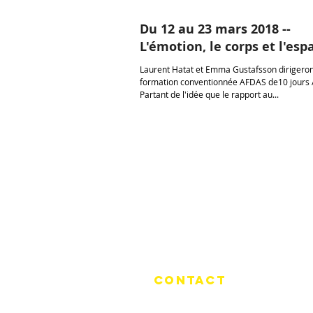
Du 12 au 23 mars 2018 --
L'émotion, le corps et l'esp
Laurent Hatat et Emma Gustafsson dirigero
formation conventionnée AFDAS de10 jours /
Partant de l'idée que le rapport au...
COMPAGNIE anima
motri
x
CONTACT
Correspondance :