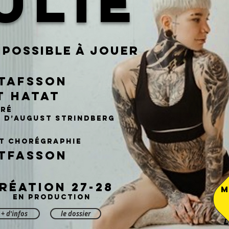
ULIE
mpossible à jouer
tafsson
t Hatat
iré
e d’August Strindberg
et chorégraphie
TFASSON
RÉATION 27-28
M
EN PRODUCTION
+ d'infos
le dossier