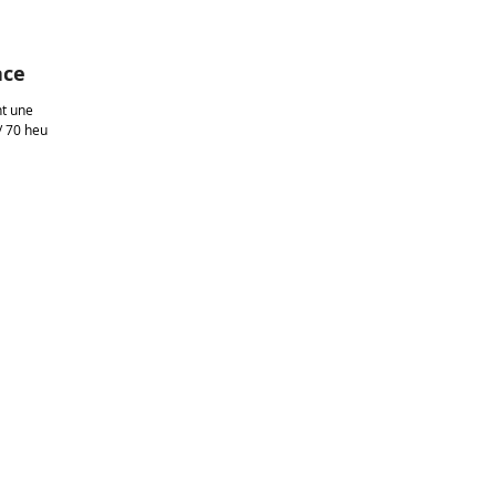
ace
nt une
 70 heures.