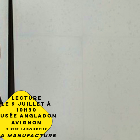
Lecture
le 9 Juillet à
10h30
usée Angladon
Avignon
5 rue Laboureur
LA MANUFACTURE