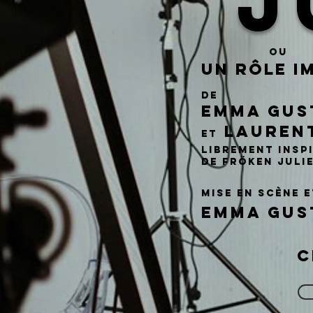
J
ou
Un Rôle i
de
Emma Gus
Lauren
et
librement insp
de Fröken Juli
mise en scène 
EMMA GUS
C