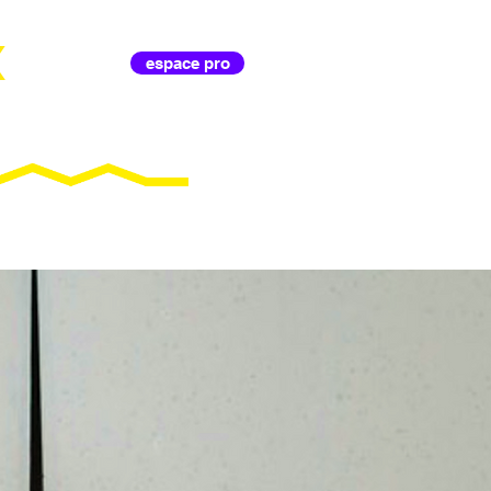
X
espace pro
IL D'ANIMA