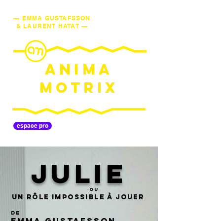
— EMMA GUSTAFSSON
& LAURENT HATAT —
ANIMA
MOTRIX
espace pro
JULIE
ou
Un Rôle impossible à jouer
de
Emma Gustafsson