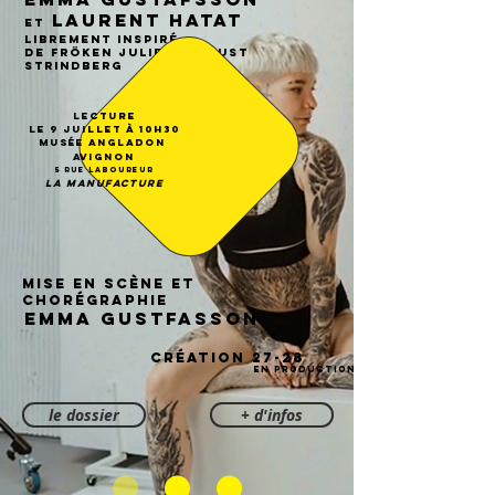
Laurent Hatat
et
librement inspiré
de Fröken Julie d’August
Strindberg
Lecture
le 9 Juillet à 10h30
Musée Angladon
Avignon
5 rue Laboureur
LA MANUFACTURE
mise en scène et
chorégraphie
EMMA GUSTFASSON
CRÉATION 27-28
EN PRODUCTION
le dossier
+ d'infos