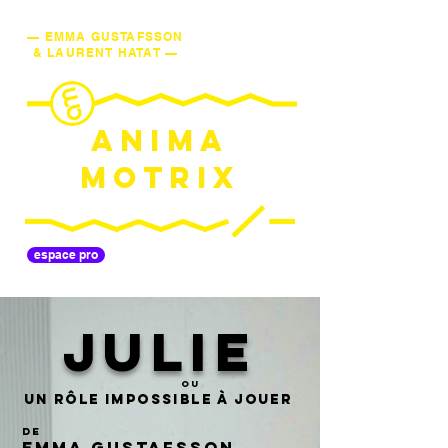
— EMMA GUSTAFSSON
& LAURENT HATAT —
ANIMA
MOTRIX
espace pro
JULIE
ou
Un Rôle impossible à jouer
de
Emma Gustafsson