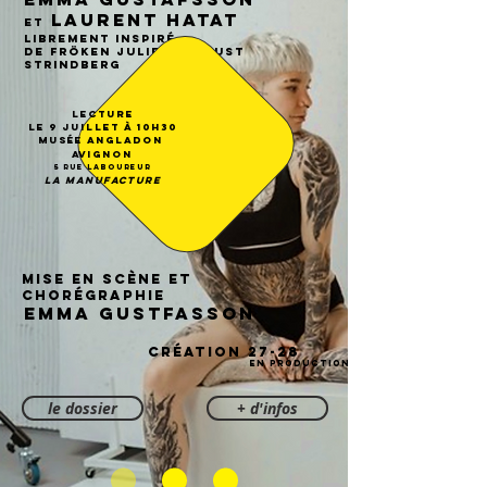
Laurent Hatat
et
librement inspiré
de Fröken Julie d’August
Strindberg
Lecture
le 9 Juillet à 10h30
Musée Angladon
Avignon
5 rue Laboureur
LA MANUFACTURE
mise en scène et
chorégraphie
EMMA GUSTFASSON
CRÉATION 27-28
EN PRODUCTION
le dossier
+ d'infos