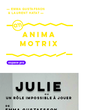
— EMMA GUSTAFSSON
& LAURENT HATAT —
ANIMA
MOTRIX
espace pro
JULIE
ou
Un Rôle impossible à jouer
de
Emma Gustafsson