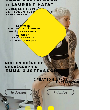
Laurent Hatat
et
librement inspiré
de Fröken Julie d’August
Strindberg
Lecture
le 9 Juillet à 10h30
Musée Angladon
Avignon
5 rue Laboureur
LA MANUFACTURE
mise en scène et
chorégraphie
EMMA GUSTFASSON
CRÉATION 27-28
EN PRODUCTION
le dossier
+ d'infos