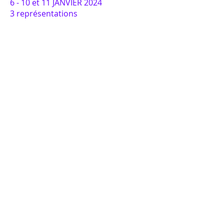
6 - 10 et 11 JANVIER 2024
3 représentations
le 6 janv. à Porto Novo / Bénin
le 10 janv. à Abomey Calavi / Bénin
le 11 janv. CCRI de Ouidah / Bénin
8 -20 et 21 OCT 2023
3 représentations
le 8 oct à Lomé / Togo
le 20 à Cotonou EITB/ Bénin
le 21 CCRI de Ouidah / Bénin
+ d'infos
COMPAGNIE anima motri
x
CONTACT