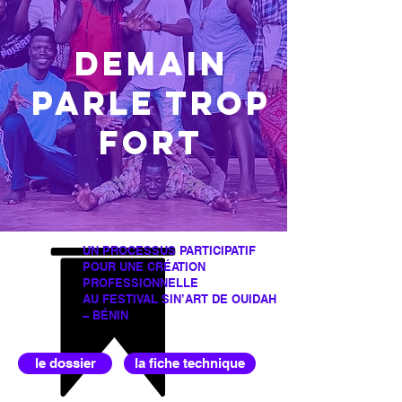
Demain
Parle Trop
Fort
UN PROCESSUS PARTICIPATIF
POUR UNE CRÉATION
PROFESSIONNELLE
AU FESTIVAL
SIN’ART DE
OUIDAH
– BÉNIN
le dossier
la fiche technique